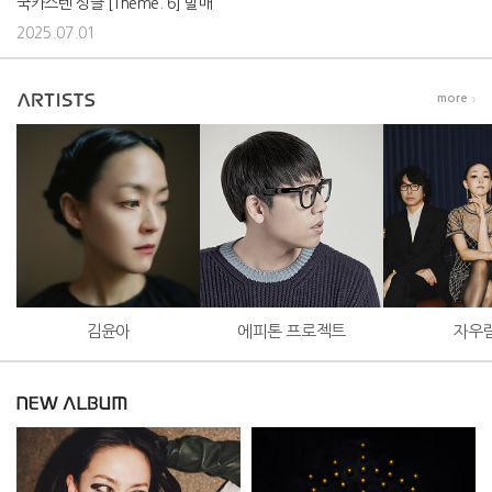
국카스텐 싱글 [Theme. 6] 발매
2025.07.01
more
김윤아
에피톤 프로젝트
자우