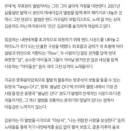
무채색, 무표정의 앨범커버는 그런 그의 음악적 지향을 대변한다. 2001년
실물음반 발매 시 본인의 에세이집과 앨범을 함께 묶어 패키지로 내놓은 것
역시 그런 연유다. 앨범은 밴드 자우림의 보컬리스트도, 노래 잘 하는 싱어
김윤아도 아닌 여자로서의 '인간' 김윤아를 솔직하게 역설하고 있다.
침잠하는 내면세계를 효과적으로 표현하기 위해 밴드 사운드를 내려놓고
피아노가 주가 되는 단출한 구성을 택했다. 외로움과 공허가 곡 흐름에 따라
설렘과 위안으로 치환되는 "Flow", 두 사람의 단절된 관계를 담에 빗대
표현한 "담", 순수한 아이들과 그들이 자라날 밝지만은 않은 세상을 함께
사유하는 "아이들은" 등의 곡이 그런 성격의 노래들이다.
지금은 영화음악감독으로 활발히 활동하는 방준석의 보컬을 들을 수 있는
듀엣곡 "Tango Of 2", 영화 '봄날은 간다'에 쓰이며 앨범 내에서 가장 큰
사랑을 받은 동명곡 "봄날은 간다" 정도가 앨범의 전체적인 사운드와 다른
곡들이지만, 그 역시 앨범을 관통하는 분위기와 맞닿아 있다는 점에서
이질감은 느껴지지 않는다.
김윤아는 이 앨범을 시작으로 "야상곡", "나는 위험한 사랑을 상상한다" 등의
노래들을 통해 자기 내면세계를 숨김 없이 펼쳐 보였고, 결혼 이후의 솔로