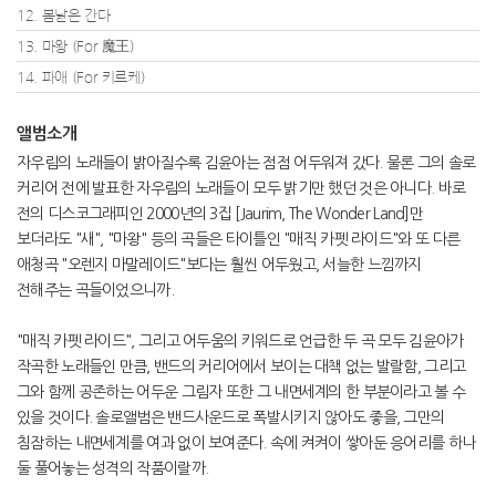
12. 봄날은 간다
13. 마왕 (For 魔王)
14. 파애 (For 키르케)
앨범소개
자우림의 노래들이 밝아질수록 김윤아는 점점 어두워져 갔다. 물론 그의 솔로
커리어 전에 발표한 자우림의 노래들이 모두 밝기만 했던 것은 아니다. 바로
전의 디스코그래피인 2000년의 3집 [Jaurim, The Wonder Land]만
보더라도 "새", "마왕" 등의 곡들은 타이틀인 "매직 카펫 라이드"와 또 다른
애청곡 "오렌지 마말레이드"보다는 훨씬 어두웠고, 서늘한 느낌까지
전해주는 곡들이었으니까.
"매직 카펫 라이드", 그리고 어두움의 키워드로 언급한 두 곡 모두 김윤아가
작곡한 노래들인 만큼, 밴드의 커리어에서 보이는 대책 없는 발랄함, 그리고
그와 함께 공존하는 어두운 그림자 또한 그 내면세계의 한 부분이라고 볼 수
있을 것이다. 솔로앨범은 밴드사운드로 폭발시키지 않아도 좋을, 그만의
침잠하는 내면세계를 여과 없이 보여준다. 속에 켜켜이 쌓아둔 응어리를 하나
둘 풀어놓는 성격의 작품이랄까.